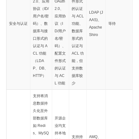
2.0、应用
OAuth
件形式
协议（ID/
2.0、
的认证
LDAP (J
用户名/密
应用协
与 ACL
AAS)、
安全与认证
码）、数
议（I
功能、
等待
Apache
据库与接
D/用户
数据库
Shiro
口形式的
名/密
形式的
认证与 A
码）、
认证与
CL 功能
配置文
ACL 功
（LDA
件形式
能，但
P、DB、
的认证
支持数
HTTP）
与 AC
据库较
L 功能
少
支持将消
息数据持
久化至外
部数据库
开源企
如 Redi
业均支
s、MySQ
持本地
支持持
AMQ、