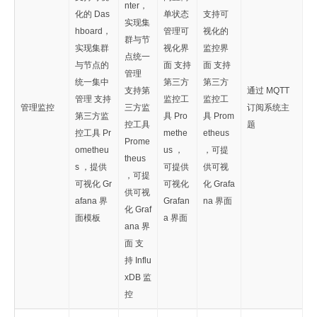
nter，
化的 Das
单状态
支持可
实现集
hboard，
管理可
视化的
群与节
实现集群
视化界
监控界
点统一
与节点的
面 支持
面 支持
管理
统一集中
第三方
第三方
支持第
通过 MQTT
管理 支持
监控工
监控工
管理监控
三方监
订阅系统主
第三方监
具 Pro
具 Prom
控工具
题
控工具 Pr
methe
etheus
Prome
ometheu
us ，
，可提
theus
s ，提供
可提供
供可视
，可提
可视化 Gr
可视化
化 Grafa
供可视
afana 界
Grafan
na 界面
化 Graf
面模板
a 界面
ana 界
面 支
持 Influ
xDB 监
控