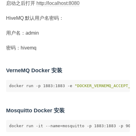
启动之后打开
http://localhost:8080
HiveMQ 默认用户名密码：
用户名：admin
密码：hivemq
VerneMQ Docker 安装
docker run -p 1883:1883 -e 
"DOCKER_VERNEMQ_ACCEPT_EU
Mosquitto Docker 安装
docker run -it --name=mosquitto -p 1883:1883 -p 9001