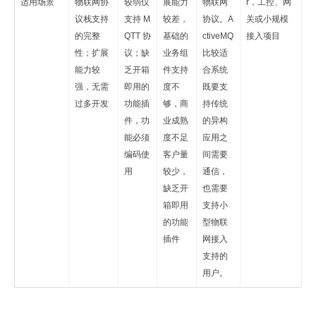
适用场景
物联网协
较弱仅
展能力
物联网
r，工控、网
议栈支持
支持 M
较差，
协议。A
关或小规模
的完整
QTT 协
基础的
ctiveMQ
接入项目
性；扩展
议；缺
业务组
比较适
能力较
乏开箱
件支持
合系统
强，无需
即用的
度不
既要支
过多开发
功能插
够，商
持传统
件，功
业成熟
的异构
能必须
度不足
应用之
编码使
客户量
间需要
用
较少，
通信，
缺乏开
也需要
箱即用
支持小
的功能
型物联
插件
网接入
支持的
用户。