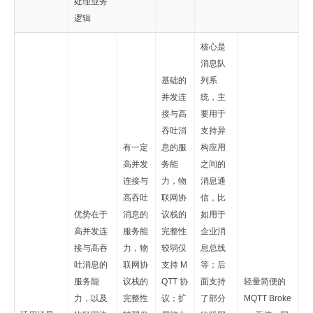
处理业务
逻辑
核心是
消息队
基础的
列系
并发连
统，主
接与高
要用于
吞吐消
支持异
有一定
息的服
构应用
高并发
务能
之间的
连接与
力，物
消息通
高吞吐
联网协
信，比
优势在于
消息的
议栈的
如用于
高并发连
服务能
完整性
企业消
接与高吞
力，物
较弱仅
息总线
吐消息的
联网协
支持 M
等；后
服务能
议栈的
QTT 协
面支持
轻量简便的
力，以及
完整性
议；扩
了部分
MQTT Broke