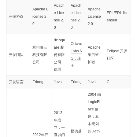
Apach
Apach
Apache L
Apache
e Lice
e Lice
EPL/EDL lic
开源协议
icense 2.
License
nse 2.
nse 2.
ensed
0
2.0
0
0
dc-squ
Octavo
杭州映云
are 股
Apache
Labs A
Eclipse 开源
开发团队
科技有限
份有限
项目维
G，瑞
社区
公司
公司，
护者
士
德国
开发语言
Erlang
Java
Erlang
Java
C
2004 由
LogicBl
aze 创
2013
建；原
年成
本规划
立，一
提供基
的 Activ
2012年开
直以闭