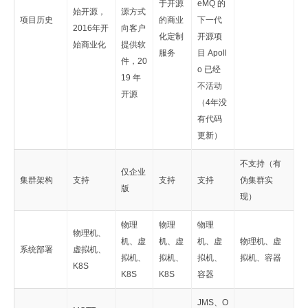
于开源
eMQ 的
始开源，
源方式
项目历史
的商业
下一代
2016年开
向客户
化定制
开源项
始商业化
提供软
服务
目 Apoll
件，20
o 已经
19 年
不活动
开源
（4年没
有代码
更新）
不支持（有
仅企业
集群架构
支持
支持
支持
伪集群实
版
现）
物理
物理
物理
物理机、
机、虚
机、虚
机、虚
物理机、虚
系统部署
虚拟机、
拟机、
拟机、
拟机、
拟机、容器
K8S
K8S
K8S
容器
JMS、O