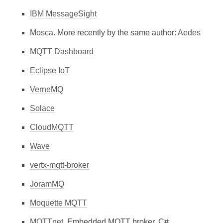
IBM MessageSight
Mosca
. More recently by the same author:
Aedes
MQTT Dashboard
Eclipse IoT
VerneMQ
Solace
CloudMQTT
Wave
vertx-mqtt-broker
JoramMQ
Moquette MQTT
MQTTnet
. Embedded MQTT broker, C#