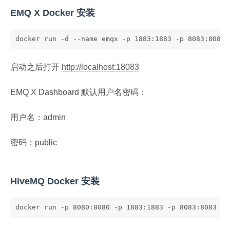
EMQ X Docker 安装
docker run -d --name emqx -p 1883:1883 -p 8083:8083 
启动之后打开
http://localhost:18083
EMQ X Dashboard 默认用户名密码：
用户名：admin
密码：public
HiveMQ Docker 安装
docker run -p 8080:8080 -p 1883:1883 -p 8083:8083 hi