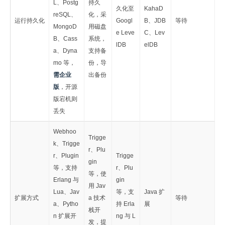
L、Postg
持久
久化至
KahaD
reSQL、
化，采
运行持久化
Googl
B、JDB
等待
MongoD
用磁盘
e Leve
C、Lev
B、Cass
系统，
lDB
elDB
a、Dyna
支持备
mo 等，
份，导
需企业
出备份
版
，开源
版宕机则
丢失
Webhoo
Trigge
k、Trigge
r、Plu
r、Plugin
Trigge
gin
等，支持
r、Plu
等，使
Erlang 与
gin
用 Jav
Lua、Jav
等，支
Java 扩
扩展方式
a 技术
等待
a、Pytho
持 Erla
展
栈开
n 扩展开
ng 与 L
发，提