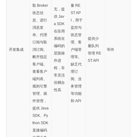
取 Broker
量 RE
无，提
状态信
ST AP
供 Jav
息、进行
I，用于
a SDK
消息发
监控与
在应用
布、代理
状态管
系统在
提供少
订阅与取
理、客
编码的
量队列
开发集成
消订阅、
户端管
等待
层面操
管理 RE
断开指定
理等。
作进
ST API
客户端、
缺乏代
程，非
查看客户
理订
常灵活
端列表、
阅、业
但耦合
规则引擎
务管理
性高
管理、插
等功能
件管理，
和 API
提供 Java
SDK、Py
thon SDK
直接编码