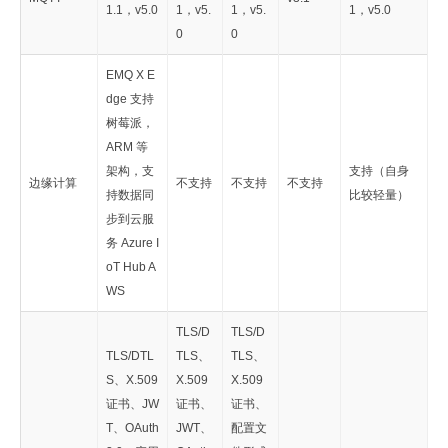
1.1，v5.0
1，v5.
1，v5.
1，v5.0
0
0
EMQ X E
dge 支持
树莓派，
ARM 等
架构，支
支持（自身
边缘计算
不支持
不支持
不支持
持数据同
比较轻量）
步到云服
务 Azure I
oT Hub A
WS
TLS/D
TLS/D
TLS/DTL
TLS、
TLS、
S、X.509
X.509
X.509
证书、JW
证书、
证书、
T、OAuth
JWT、
配置文