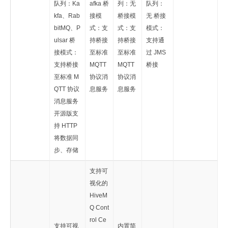
队列：Ka
afka 桥
列：无
队列：
kfa、Rab
接模
桥接模
无 桥接
bitMQ、P
式：支
式：支
模式：
ulsar 桥
持桥接
持桥接
支持通
接模式：
至标准
至标准
过 JMS
支持桥接
MQTT
MQTT
桥接
至标准 M
协议消
协议消
QTT 协议
息服务
息服务
消息服务
开源版支
持 HTTP
将数据同
步、存储
支持可
视化的
HiveM
Q Cont
rol Ce
支持可视
内置简