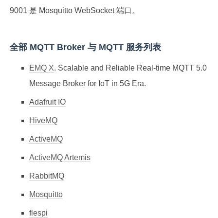
9001 是 Mosquitto WebSocket 端口。
全部 MQTT Broker 与 MQTT 服务列表
EMQ X
. Scalable and Reliable Real-time MQTT 5.0
Message Broker for IoT in 5G Era.
Adafruit IO
HiveMQ
ActiveMQ
ActiveMQ Artemis
RabbitMQ
Mosquitto
flespi