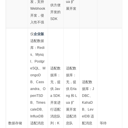
发，支持
ua 扩
供方便
Webhook
展开发
开发的
开发，侵
SDK
入性不强
仅
企业版
适配数据
库：Redi
s、Mysq
l、Postgr
eSQL、M
适配数
适配数
ongoD
据库：
据库：
B、Cass
无，提
无，提
适配数
andra、O
供 Jav
供 Erla
据库：J
penTSD
a SDK
ng 和 L
DBC、
B、Times
开发进
ua 扩
KahaD
caleDB、
行适配
展开发
B、Lev
InfluxDB
消息队
适配消
elDB 适
数据存储
适配消息
列：K
息队
配消息
等待