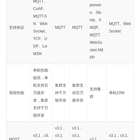
MQTT、
penwir
CoAP、
e、Sto
MQTT-S
mp、A
N、Web
MQTT、Web
支持协议
MQTT
MQTT
MQP、
Socket、
Socket
MQTT、
TCP、U
WebSo
DP、Lw
cket XM
M2M
PP
单机性能
较高，单
机支持百
集群支
集群支
支持集
系统性能
万级并
持千万
持百万
单机10W
群
发，集群
级并发
级并发
支持千万
级并发
v3.1，
v3.1，
v3.1，v3.
v3.1.
v3.1.
v3.1，v3.1.
MQTT
v3.1