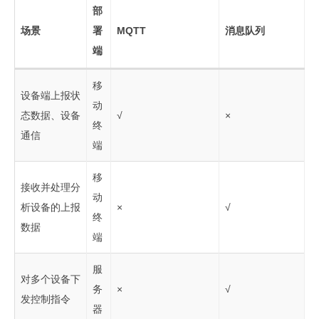
部
场景
署
MQTT
消息队列
端
移
设备端上报状
动
态数据、设备
√
×
终
通信
端
移
接收并处理分
动
析设备的上报
×
√
终
数据
端
服
对多个设备下
务
×
√
发控制指令
器