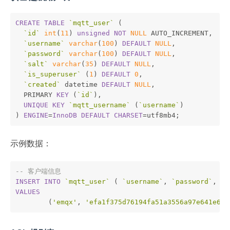
CREATE
TABLE
`mqtt_user`
 (
`id`
int
(
11
) 
unsigned
NOT
NULL
 AUTO_INCREMENT,
`username`
varchar
(
100
) 
DEFAULT
NULL
,
`password`
varchar
(
100
) 
DEFAULT
NULL
,
`salt`
varchar
(
35
) 
DEFAULT
NULL
,
`is_superuser`
 (
1
) 
DEFAULT
0
,
`created`
 datetime 
DEFAULT
NULL
,
  PRIMARY 
KEY
 (
`id`
),
UNIQUE
KEY
`mqtt_username`
 (
`username`
)
) 
ENGINE
=
InnoDB
DEFAULT
CHARSET
=utf8mb4;
示例数据：
-- 客户端信息
INSERT
INTO
`mqtt_user`
 ( 
`username`
, 
`password`
, 
`s
VALUES
	(
'emqx'
, 
'efa1f375d76194fa51a3556a97e641e616