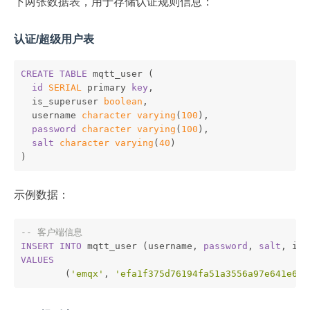
下两张数据表，用于存储认证规则信息：
认证/超级用户表
CREATE
TABLE
 mqtt_user (
id
SERIAL
 primary 
key
,
  is_superuser 
boolean
,
  username 
character
varying
(
100
),
password
character
varying
(
100
),
salt
character
varying
(
40
)
)
示例数据：
-- 客户端信息
INSERT
INTO
 mqtt_user (username, 
password
, 
salt
, is_
VALUES
	(
'emqx'
, 
'efa1f375d76194fa51a3556a97e641e616