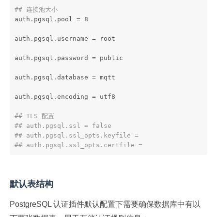
## 连接池大小
auth.pgsql.pool = 8
auth.pgsql.username = root
auth.pgsql.password = public
auth.pgsql.database = mqtt
auth.pgsql.encoding = utf8
## TLS 配置
## auth.pgsql.ssl = false
## auth.pgsql.ssl_opts.keyfile =
## auth.pgsql.ssl_opts.certfile =
默认表结构
PostgreSQL 认证插件默认配置下需要确保数据库中有以