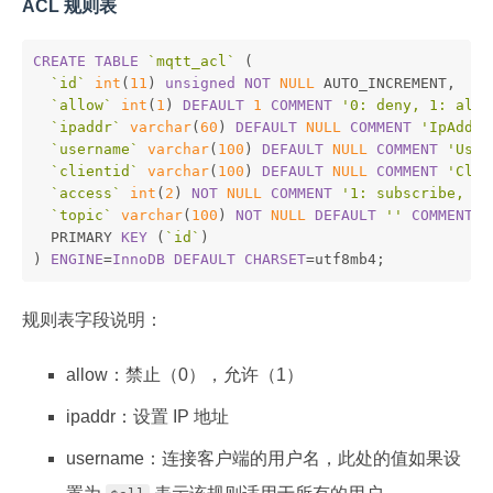
ACL 规则表
CREATE
TABLE
`mqtt_acl`
 (
`id`
int
(
11
) 
unsigned
NOT
NULL
 AUTO_INCREMENT,
`allow`
int
(
1
) 
DEFAULT
1
COMMENT
'0: deny, 1: allo
`ipaddr`
varchar
(
60
) 
DEFAULT
NULL
COMMENT
'IpAddre
`username`
varchar
(
100
) 
DEFAULT
NULL
COMMENT
'User
`clientid`
varchar
(
100
) 
DEFAULT
NULL
COMMENT
'Clie
`access`
int
(
2
) 
NOT
NULL
COMMENT
'1: subscribe, 2:
`topic`
varchar
(
100
) 
NOT
NULL
DEFAULT
''
COMMENT
'
  PRIMARY 
KEY
 (
`id`
)
) 
ENGINE
=
InnoDB
DEFAULT
CHARSET
=utf8mb4;
规则表字段说明：
allow：禁止（0），允许（1）
ipaddr：设置 IP 地址
username：连接客户端的用户名，此处的值如果设