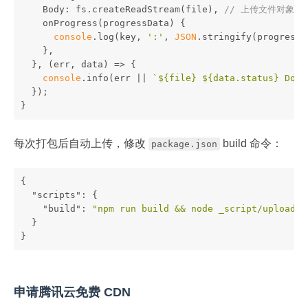
    Body: fs.createReadStream(file), 
// 上传文件对象
    onProgress(progressData) {
console
.log(key, 
':'
, 
JSON
.stringify(progressD
    },
  }, (err, data) => {
console
.info(err || 
`
${file}
${data.status}
 Done
  });
}
每次打包后自动上传，修改
build 命令：
package.json
{
"scripts"
: {
"build"
: 
"npm run build && node _script/upload.j
  }
}
申请腾讯云免费 CDN