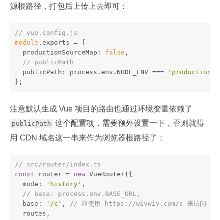
源根路径，打包后上传上去即可：
// vue.config.js
module
.exports = {
  productionSourceMap: 
false
,
// publicPath
  publicPath: process.env.NODE_ENV === 
'production'
 
};
注意默认生成 Vue 项目的路由也通过环境变量依赖了
这个配置项，需要额外设置一下，否则就得
publicPath
用 CDN 域名这一串来作为浏览器根路径了：
// src/router/index.ts
const
 router = 
new
 VueRouter({
  mode: 
'history'
,
// base: process.env.BASE_URL,
  base: 
'/c'
, 
// 即使用 https://wivwiv.com/c 来访问
  routes,