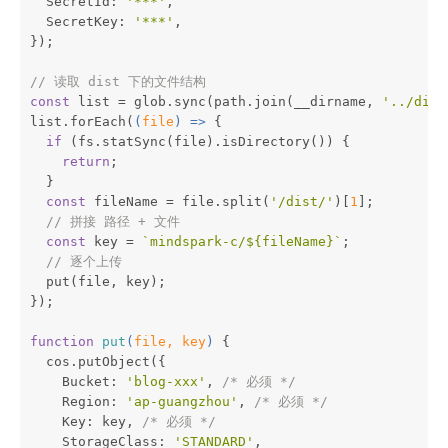
  SecretId: 
'***'
,
  SecretKey: 
'***'
,
});
// 读取 dist 下的文件结构
const
 list = glob.sync(path.join(__dirname, 
'../dist
list.forEach(
(
file
) =>
 {
if
 (fs.statSync(file).isDirectory()) {
return
;
  }
const
 fileName = file.split(
'/dist/'
)[
1
];
// 拼接 路径 + 文件
const
 key = 
`mindspark-c/
${fileName}
`
;
// 逐个上传
  put(file, key);
});
function
put
(
file, key
) 
{
  cos.putObject({
    Bucket: 
'blog-xxx'
, 
/* 必须 */
    Region: 
'ap-guangzhou'
, 
/* 必须 */
    Key: key, 
/* 必须 */
    StorageClass: 
'STANDARD'
,