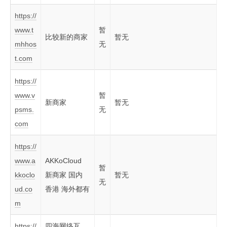
https://
www.t
暂
比较新的商家
暂无
mhhos
无
t.com
https://
www.v
暂
新商家
暂无
psms.
无
com
https://
www.a
AKKoCloud
暂
kkoclo
新商家 国内
暂无
无
ud.co
香港 海外都有
m
https://
四海网络互