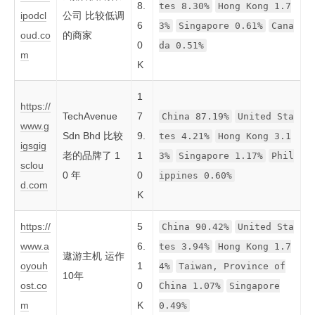
8.
tes 8.30%
Hong Kong 1.7
ipodcl
公司 比较低调
6
3%
Singapore 0.61%
Cana
oud.co
的商家
0
da 0.51%
m
K
1
https://
TechAvenue
7
China 87.19%
United Sta
www.g
Sdn Bhd 比较
9.
tes 4.21%
Hong Kong 3.1
igsgig
老的品牌了 1
1
3%
Singapore 1.17%
Phil
sclou
0 年
0
ippines 0.60%
d.com
K
https://
5
China 90.42%
United Sta
www.a
6.
tes 3.94%
Hong Kong 1.7
遨游主机 运作
oyouh
1
4%
Taiwan, Province of
10年
ost.co
0
China 1.07%
Singapore
m
K
0.49%