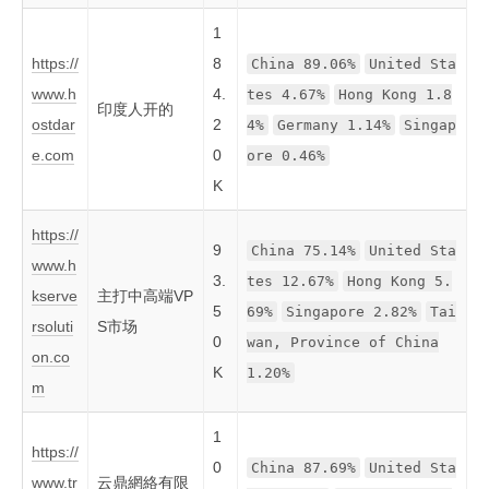
1
https://
8
China 89.06%
United Sta
www.h
4.
tes 4.67%
Hong Kong 1.8
印度人开的
ostdar
2
4%
Germany 1.14%
Singap
e.com
0
ore 0.46%
K
https://
9
China 75.14%
United Sta
www.h
3.
tes 12.67%
Hong Kong 5.
kserve
主打中高端VP
5
69%
Singapore 2.82%
Tai
rsoluti
S市场
0
wan, Province of China
on.co
K
1.20%
m
1
https://
0
China 87.69%
United Sta
www.tr
云鼎網絡有限