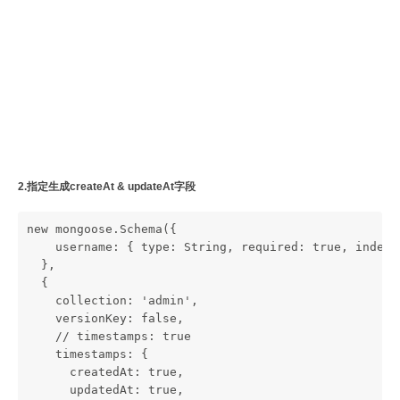
2.指定生成createAt & updateAt字段
new mongoose.Schema({
    username: { type: String, required: true, inde
  },
  {
    collection: 'admin',
    versionKey: false,
    // timestamps: true 
    timestamps: {
      createdAt: true,
      updatedAt: true,